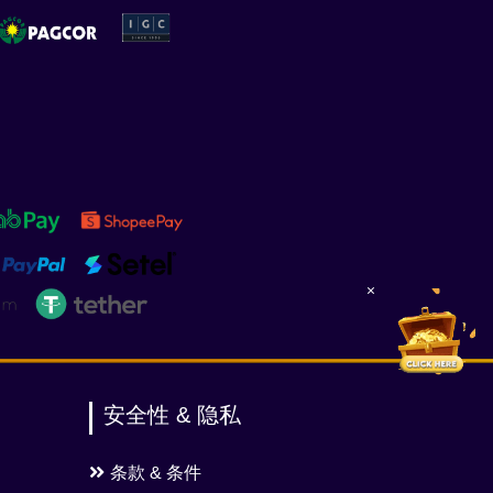
×
安全性 & 隐私
条款 & 条件