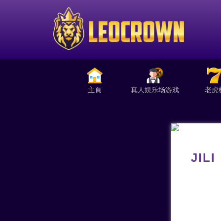
主頁
真人娱乐场游戏
老虎
JILI