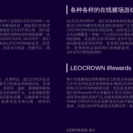
各种各样的在线赌场游
到了这里的LEOCROWN！在
在LEOCROWN中，我们有各种各样的
的所有赌场游戏，例如我们的老虎
超过1,000种豪华在线老虎机游戏的广
根据您当天的手和心情，我们提
LEOCROWN内部老虎机游戏！如果您
性感经销商的实时现场直播！这
从头到脚覆盖！体验一下之前玩过的最好
ESSIVE JACKPOT，我们
到的那样，在这里LEOCROWN.这并
名的LEOCROWN的成员，您还
的玩家提供双倍的享受，享受我们独有的PROG
，还是生日奖金，您都可以，我
时，您将有机会旋转我们的独家旋转。在
JACKPOT梦想的同时!
LEOCROWN iRewards
，从那时起，超过1500万会员
每个在线赌场运营商都有自己的景点和促销
有吸引力的奖金和促销活动。凭借
们不仅仅停留这些促销和奖金!截至2018
国，菲律宾，越南，柬埔寨和缅甸
所有LEOCROWN独有玩家！无论是老
最安全的游戏平台。从各国政府制
我们的iRewards平台并赢得大奖!介绍我们的P
了所有必要的步骤，以确保每个玩家
或同等价值的其他产品,玩家有权获得免费
？如果您还没有注册，请转到
GAME CREDITS完全免费!贵宾玩家不
促销，为我们的VIP玩家提供免费信用！每
CERTIFIED BY: