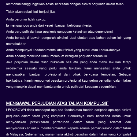
memenuhi tanggungjawab sosial berkaitan dengan aktiviti perjudian dalam talian.
Tidak akan sekali-kali berjudi jika:
Anda berumur tidak cukup.
Ia mengganggu anda dari keseimbangan kehidupan kerja.
Anda baru pulih dari apa-apa jenis gangguan ketagihan atau dependensi.
Anda berada di bawah pengaruh alkohol, ubat-ubatan atau bahan-bahan lain yang
memabukkan.
Anda mempunyai keadaan mental atau fizikal yang buruk atau kedua-duanya.
Anda sedang mencuba untuk membuat kerugian perjudian terdahulu.
Jika perjudian dalam talian bukanlah sesuatu yang anda mahu lakukan tetapi
sebaliknya sesuatu yang perlu anda lakukan, kami menasihati anda untuk
mendapatkan bantuan profesional dari pihak berkuasa tempatan. Sebagai
hakikatnya, kami mempunyai pasukan profesional kaunseling perjudian dalam talian
yang mungkin dapat membantu anda untuk pulih dari keadaan sedemikian.
MENGAWAL PERJUDIAN ATAS TALIAN KOMPULSIF
LEOCROWN tidak mendapat apa-apa faedah atau faedah daripada apa-apa aktiviti
perjudian dalam talian yang kompulsif. Sebaliknya, kami berusaha keras untuk
menyediakan persekitaran pertaruhan dalam talian yang selamat dan
menyeronokkan untuk memberi manfaat kepada semua pemain kasino dalam talian
di Malaysia. Sebenarnya, mana-mana aktiviti perjudian dalam talian yang kompulsif