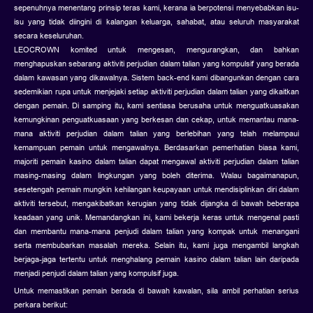
sepenuhnya menentang prinsip teras kami, kerana ia berpotensi menyebabkan isu-
isu yang tidak diingini di kalangan keluarga, sahabat, atau seluruh masyarakat
secara keseluruhan.
LEOCROWN komited untuk mengesan, mengurangkan, dan bahkan
menghapuskan sebarang aktiviti perjudian dalam talian yang kompulsif yang berada
dalam kawasan yang dikawalnya. Sistem back-end kami dibangunkan dengan cara
sedemikian rupa untuk menjejaki setiap aktiviti perjudian dalam talian yang dikaitkan
dengan pemain. Di samping itu, kami sentiasa berusaha untuk menguatkuasakan
kemungkinan penguatkuasaan yang berkesan dan cekap, untuk memantau mana-
mana aktiviti perjudian dalam talian yang berlebihan yang telah melampaui
kemampuan pemain untuk mengawalnya. Berdasarkan pemerhatian biasa kami,
majoriti pemain kasino dalam talian dapat mengawal aktiviti perjudian dalam talian
masing-masing dalam lingkungan yang boleh diterima. Walau bagaimanapun,
sesetengah pemain mungkin kehilangan keupayaan untuk mendisiplinkan diri dalam
aktiviti tersebut, mengakibatkan kerugian yang tidak dijangka di bawah beberapa
keadaan yang unik. Memandangkan ini, kami bekerja keras untuk mengenal pasti
dan membantu mana-mana penjudi dalam talian yang kompak untuk menangani
serta membubarkan masalah mereka. Selain itu, kami juga mengambil langkah
berjaga-jaga tertentu untuk menghalang pemain kasino dalam talian lain daripada
menjadi penjudi dalam talian yang kompulsif juga.
Untuk memastikan pemain berada di bawah kawalan, sila ambil perhatian serius
perkara berikut: