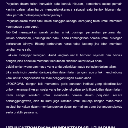
Perjudian dalam talian hanyalah satu bentuk hiburan, sementara setiap pemain
kasino dalam talian harus memperlakukannya sebagai satu bentuk hiburan dan
tidak pernah melampaui perbelanjaannya.
Perjudian dalam talian tidak boleh dianggap sebagai cara yang tulen untuk membuat
keuntungan yang cepat.
Tab Bet memaparkan jumlah taruhan untuk pusingan pertaruhan pertama, dan
jumlah pertaruhan, kemungkinan bank, serta kemungkinan pemain untuk pusingan
pertaruhan lainnya. Bidang pertaruhan harus tetap kosong jika tidak membuat
taruhan yang sah.
Elakkan mengejar kerugian. Ambil langkah untuk berhenti sejenak dan berfikir
dengan jelas sebelum membuat keputusan tindakan seterusnya anda.
Jejaki jumlah wang dan masa yang anda belanjakan pada perjudian dalam talian.
Jika anda ingin berehat dari perjudian dalam talian, jangan ragu untuk menghubungi
kami untuk pengecualian diri atau penggantungan akaun anda.
LEOCROWN dengan teliti memantau garis panduan institusi yang didedikasikan
untuk menangani kesan sosial yang berpotensi dalam aktiviti perjudian dalam talian.
Kami sangat komited untuk membantu pemain dalam perjudian secara
bertanggungjawab, oleh itu kami juga komited untuk bekerja dengan mana-mana
institusi berkaitan dalam membangunkan dasar permainan yang bertanggungjawab
serta praktik pasarans.
MENINGKATKAN PIAWAIAN INDUSTRI DI SELURUH DUNIA