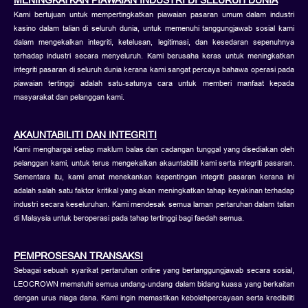
Kami bertujuan untuk mempertingkatkan piawaian pasaran umum dalam industri
kasino dalam talian di seluruh dunia, untuk memenuhi tanggungjawab sosial kami
dalam mengekalkan integriti, ketelusan, legitimasi, dan kesedaran sepenuhnya
terhadap industri secara menyeluruh. Kami berusaha keras untuk meningkatkan
integriti pasaran di seluruh dunia kerana kami sangat percaya bahawa operasi pada
piawaian tertinggi adalah satu-satunya cara untuk memberi manfaat kepada
masyarakat dan pelanggan kami.
AKAUNTABILITI DAN INTEGRITI
Kami menghargai setiap maklum balas dan cadangan tunggal yang disediakan oleh
pelanggan kami, untuk terus mengekalkan akauntabiliti kami serta integriti pasaran.
Sementara itu, kami amat menekankan kepentingan integriti pasaran kerana ini
adalah salah satu faktor kritikal yang akan meningkatkan tahap keyakinan terhadap
industri secara keseluruhan. Kami mendesak semua laman pertaruhan dalam talian
di Malaysia untuk beroperasi pada tahap tertinggi bagi faedah semua.
PEMPROSESAN TRANSAKSI
Sebagai sebuah syarikat pertaruhan online yang bertanggungjawab secara sosial,
LEOCROWN mematuhi semua undang-undang dalam bidang kuasa yang berkaitan
dengan urus niaga dana. Kami ingin memastikan kebolehpercayaan serta kredibiliti