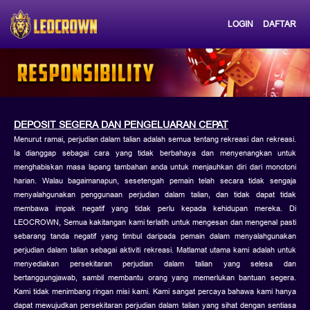
LOGIN
DAFTAR
DEPOSIT SEGERA DAN PENGELUARAN CEPAT
Menurut ramai, perjudian dalam talian adalah semua tentang rekreasi dan rekreasi.
Ia dianggap sebagai cara yang tidak berbahaya dan menyenangkan untuk
menghabiskan masa lapang tambahan anda untuk menjauhkan diri dari monotoni
harian. Walau bagaimanapun, sesetengah pemain telah secara tidak sengaja
menyalahgunakan penggunaan perjudian dalam talian, dan tidak dapat tidak
membawa impak negatif yang tidak perlu kepada kehidupan mereka. Di
LEOCROWN, Semua kakitangan kami terlatih untuk mengesan dan mengenal pasti
sebarang tanda negatif yang timbul daripada pemain dalam menyalahgunakan
perjudian dalam talian sebagai aktiviti rekreasi. Matlamat utama kami adalah untuk
menyediakan persekitaran perjudian dalam talian yang selesa dan
bertanggungjawab, sambil membantu orang yang memerlukan bantuan segera.
Kami tidak menimbang ringan misi kami. Kami sangat percaya bahawa kami hanya
dapat mewujudkan persekitaran perjudian dalam talian yang sihat dengan sentiasa